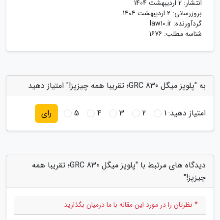
انتشار:
2 اردیبهشت 1404
بروزرسانی:
2 اردیبهشت 1404
گردآورنده:
law10.ir
شناسه مطلب: 1676
به "پلوپز میگل GRC 830؛ تقریبا همه چیزپز!" امتیاز دهید
امتیاز دهید:
1
2
3
4
5
رای
دیدگاه های مرتبط با "پلوپز میگل GRC 830؛ تقریبا همه
چیزپز!"
* نظرتان را در مورد این مقاله با ما درمیان بگذارید