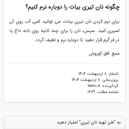
چگونه نان تیری بیات را دوباره نرم کنیم؟
برای نرم کردن نان تیری بیات، می توانید کمی آب روی آن
اسپری کنید. سپس، نان را برای چند ثانیه روی تابه داغ یا
در فر گرم قرار دهید تا دوباره نرم و لطیف گردد.
منبع: افق کوروش
انتشار:
8 اردیبهشت 1404
بروزرسانی:
8 اردیبهشت 1404
گردآورنده:
law10.ir
شناسه مطلب: 1679
به "طرز تهیه نان تیری" امتیاز دهید