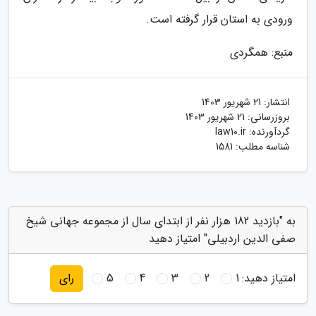
ورودی به استان قرار گرفته است.
منبع: همگردی
انتشار:
21 شهریور 1403
بروزرسانی:
21 شهریور 1403
گردآورنده:
law10.ir
شناسه مطلب: 1581
به "بازدید 182 هزار نفر از ابتدای سال از مجموعه جهانی شیخ
صفی الدین اردبیلی" امتیاز دهید
امتیاز دهید:
1
2
3
4
5
رای