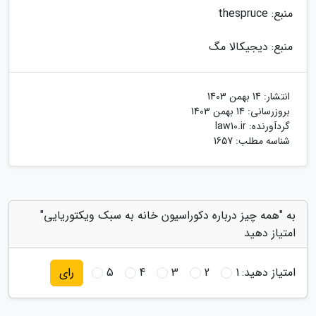
منبع: thespruce
منبع: دیجیکالا مگ
انتشار:
14 بهمن 1403
بروزرسانی:
14 بهمن 1403
گردآورنده:
law10.ir
شناسه مطلب: 1657
به "همه چیز درباره دکوراسیون خانه به سبک ویکتوریایی"
امتیاز دهید
امتیاز دهید:
1
2
3
4
5
رای