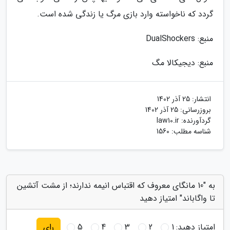
گردد که ناخواسته وارد بازی مرگ یا زندگی شده است.
منبع: DualShockers
منبع: دیجیکالا مگ
انتشار:
25 آذر 1402
بروزرسانی:
25 آذر 1402
گردآورنده:
law10.ir
شناسه مطلب: 1560
به "10 مانگای معروف که اقتباس انیمه ندارند؛ از مشت آتشین
تا واگاباند" امتیاز دهید
امتیاز دهید:
1
2
3
4
5
رای