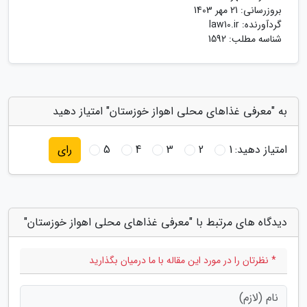
بروزرسانی:
21 مهر 1403
گردآورنده:
law10.ir
شناسه مطلب: 1592
به "معرفی غذاهای محلی اهواز خوزستان" امتیاز دهید
امتیاز دهید:
1
2
3
4
5
رای
دیدگاه های مرتبط با "معرفی غذاهای محلی اهواز خوزستان"
* نظرتان را در مورد این مقاله با ما درمیان بگذارید