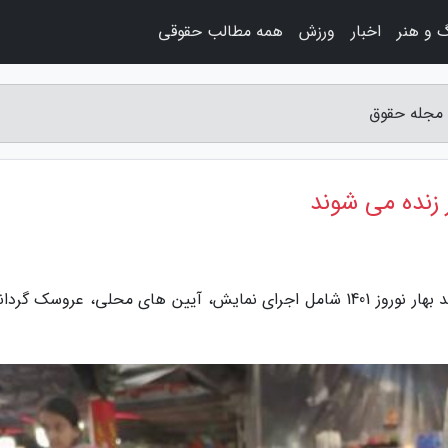
 و هنر
اخبار
ورزش
همه مطالب حقوقی
- مجله حقوق
 زنده می شوند
به گزارش مجله حقوق، تهران (پانا) - جشنواره لبخند بهار نوروز 1401 شامل اجرای نمایش، آیین های محلی، عروسک 