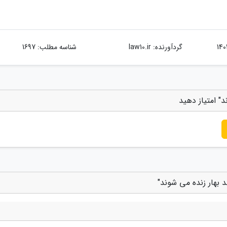
گردآورنده:
law10.ir
شناسه مطلب: 1697
" امتیاز دهید
 بهار زنده می شوند"