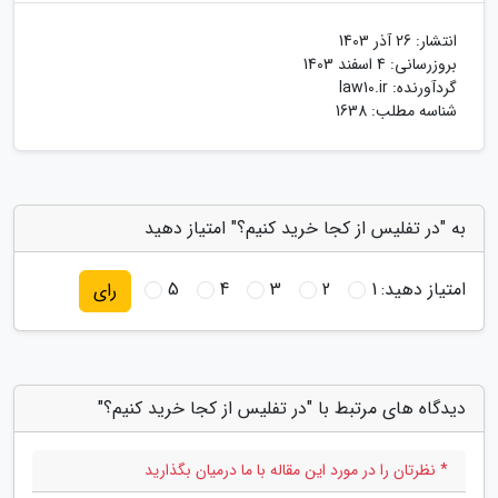
انتشار:
26 آذر 1403
بروزرسانی:
4 اسفند 1403
گردآورنده:
law10.ir
شناسه مطلب: 1638
به "در تفلیس از کجا خرید کنیم؟" امتیاز دهید
امتیاز دهید:
1
2
3
4
5
رای
دیدگاه های مرتبط با "در تفلیس از کجا خرید کنیم؟"
* نظرتان را در مورد این مقاله با ما درمیان بگذارید