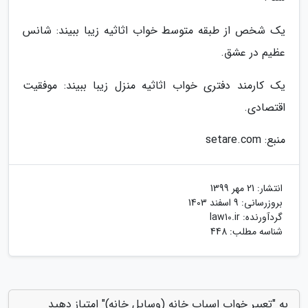
یک شخص از طبقه متوسط خواب اثاثیه زیبا ببیند: شانس
عظیم در عشق.
یک کارمند دفتری خواب اثاثیه منزل زیبا ببیند: موفقیت
اقتصادی.
منبع: setare.com
انتشار:
21 مهر 1399
بروزرسانی:
9 اسفند 1403
گردآورنده:
law10.ir
شناسه مطلب: 448
به "تعبیر خواب اسباب خانه (وسایل خانه)" امتیاز دهید