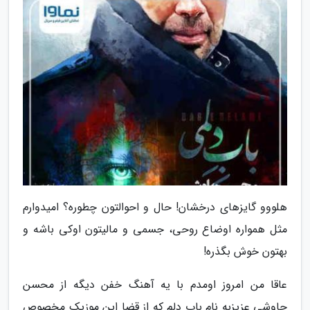
هلووو گایزهای درخشان! حال و احوالتون چطوره؟ امیدوارم
مثل همواره اوضاع روحی، جسمی و مالیتون اوکی باشه و
بهتون خوش بگذره!
عاقا من امروز اومدم با یه آهنگ خفن دیگه از محسن
چاوشی عزیزبه نام باب دلم که از قضا این موزیک مخصوص