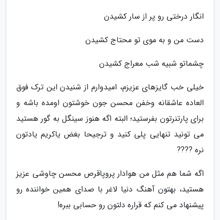
انگار درختی رو پر از سار کشیدن
دست من و به موی تو محتاج کشیدن
چشماتو شبیه شب معراج کشیدن
خیلی خب گایزهای عزیزم، امیدوارم از شنیدن این ترک فوق
العاده عاشقانه وخفن محسن جون خوشتون اومده باشه و
برای پارتنرتون بفرستید؛ البته اگه هنوز سینگل به گور هستید
می تونید تنهایی پلی کنید و ترجیحا بغض یاکریم یادتون
نره ????
اگه شما هم مثل من هوادار پروپاقرص محسن چاوشی عزیز
هستید، بهتون آهنگ دنیا لاغر با صدای همین خواننده رو
پیشنهاد می کنم که قراره دلتون رو حسابی ببره!