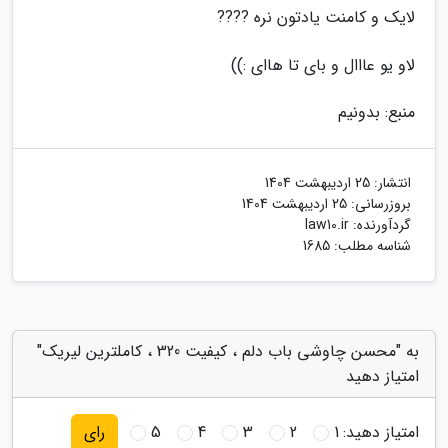
لایک و کامنت یادتون نره ????
لاو یو عااال و بای تا هاای :))
منبع: بدونیم
انتشار:
25 اردیبهشت 1404
بروزرسانی:
25 اردیبهشت 1404
گردآورنده:
law10.ir
شناسه مطلب: 1685
به "محسن چاوشی باب دلم ، کیفیت 320 ، کاملترین لیریک"
امتیاز دهید
امتیاز دهید:
1
2
3
4
5
رای