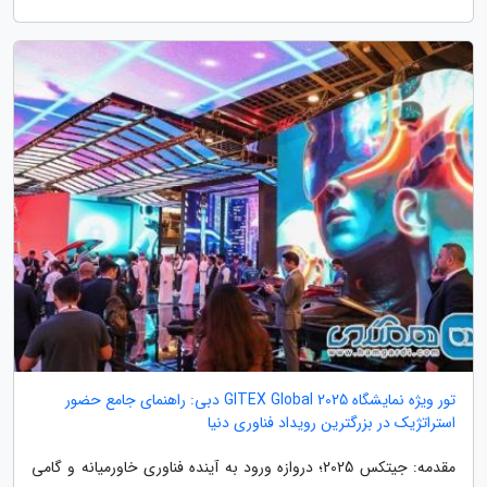
تور ویژه نمایشگاه GITEX Global 2025 دبی: راهنمای جامع حضور
استراتژیک در بزرگترین رویداد فناوری دنیا
مقدمه: جیتکس 2025؛ دروازه ورود به آینده فناوری خاورمیانه و گامی