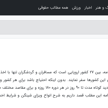
 و هنر
اخبار
ورزش
همه مطالب حقوقی
به گزارش مجله حقوق، ویزای شینگن یک توافق نامه، بین 27 کشور اروپایی است که مسافران و گردشگران تنها با 
ین کشورها سفر نمایند. بدون اینکه احتیاج باشد برای هر کشور وی
جداگانه اخذ نمایند! ویزای شینگن برای ورود و بازدید کوتاه مدت تا 90 روز در هر دوره 180 روزه و برای مق
امه این مطلب قصد داریم به شرح انواع ویزای شینگن و شرایط اخذ