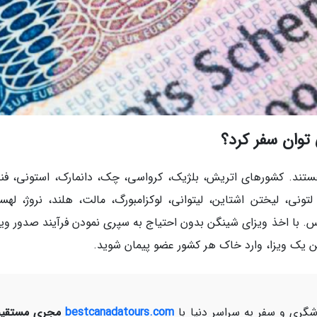
توان سفر کرد؟
ن پیمان هستند. کشورهای اتریش، بلژیک، کرواسی، چک، دانمارک، استونی، فنل
، لتونی، لیختن اشتاین، لیتوانی، لوکزامبورگ، مالت، هلند، نروژ، لهس
س. با اخذ ویزای شینگن بدون احتیاج به سپری نمودن فرآیند صدور ویزا
تن یک ویزا، وارد خاک هر کشور عضو پیمان شوید.
ری و سفر به سراسر دنیا با
bestcanadatours.com
مجری مستقیم