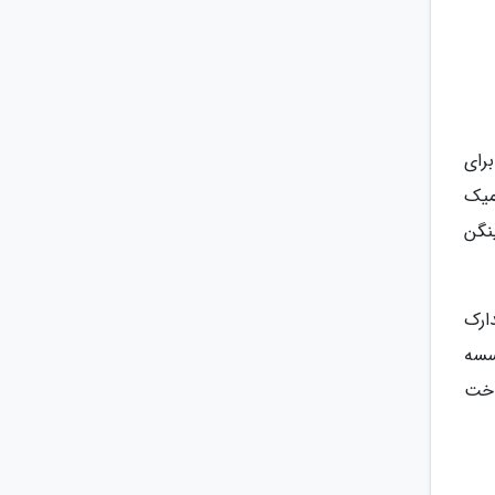
رای
میک
نگن
ارک
سسه
اخت