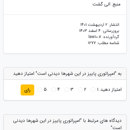
منبع: الی گشت
انتشار:
2 اردیبهشت 1401
بروزرسانی:
4 اسفند 1403
گردآورنده:
law10.ir
شناسه مطلب: 1277
به "امپراتوری پاییز در این شهرها دیدنی است" امتیاز دهید
امتیاز دهید:
1
2
3
4
5
رای
دیدگاه های مرتبط با "امپراتوری پاییز در این شهرها دیدنی
است"