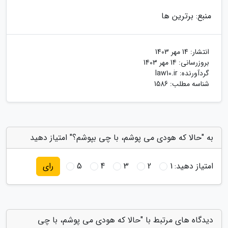
منبع: برترین ها
انتشار:
14 مهر 1403
بروزرسانی:
14 مهر 1403
گردآورنده:
law10.ir
شناسه مطلب: 1586
به "حالا که هودی می پوشم، با چی بپوشم؟" امتیاز دهید
امتیاز دهید:
1
2
3
4
5
رای
دیدگاه های مرتبط با "حالا که هودی می پوشم، با چی