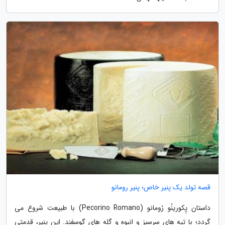
قصه تولد یک پنیر خاص؛ پنیر رومانو
داستان پِکورینُو رُومانو (Pecorino Romano) با طبیعت شروع می
گردد؛ با تپه های سرسبز و انبوه و گله های گوسفند. این پنیر، قدمتی