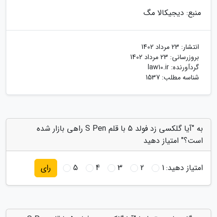
منبع: دیجیکالا مگ
انتشار:
23 مرداد 1402
بروزرسانی:
23 مرداد 1402
گردآورنده:
law10.ir
شناسه مطلب: 1537
به "آیا گلکسی زد فولد 5 با قلم S Pen راهی بازار شده
است؟" امتیاز دهید
امتیاز دهید:
1
2
3
4
5
رای