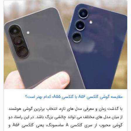
مقایسه گوشی گلکسی A56 با گلکسی A55؛ کدام بهتر است؟
با گذشت زمان و معرفی مدل های تازه، انتخاب برترین گوشی هوشمند
از میان مدل های مختلف می تواند چالشی بزرگ باشد. در این راستا، دو
گوشی محبوب از سری گلکسی A سامسونگ، یعنی گلکسی A56 و